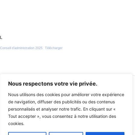
L
Conseil d’administration 2025
Télécharger
Nous respectons votre vie privée.
Mentions Légales
Nous utilisons des cookies pour améliorer votre expérience
Politique de cookies
de navigation, diffuser des publicités ou des contenus
Politique de confidentialité
personnalisés et analyser notre trafic. En cliquant sur «
Retourner à l'accueil
Tout accepter », vous consentez à notre utilisation des
cookies.