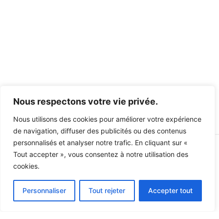
Proviseurs et Principaux de 1840 à nos jours
Nous respectons votre vie privée.
Lire la suite >
Nous utilisons des cookies pour améliorer votre expérience
de navigation, diffuser des publicités ou des contenus
personnalisés et analyser notre trafic. En cliquant sur «
Tout accepter », vous consentez à notre utilisation des
Mentions Légales
cookies.
Politique de cookies
Politique de confidentialité
Personnaliser
Tout rejeter
Accepter tout
Retourner à l'accueil