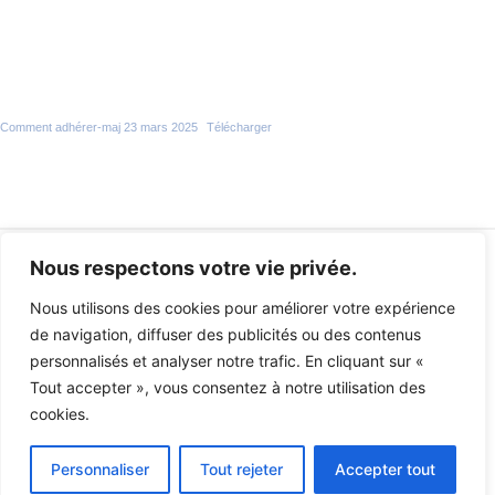
Comment adhérer-maj 23 mars 2025
Télécharger
Nous respectons votre vie privée.
Mentions Légales
Nous utilisons des cookies pour améliorer votre expérience
Politique de cookies
de navigation, diffuser des publicités ou des contenus
Politique de confidentialité
personnalisés et analyser notre trafic. En cliquant sur «
Retourner à l'accueil
Tout accepter », vous consentez à notre utilisation des
cookies.
Association des anciens élèves du lycée Jean Jaures de Castres © 2024 -
Personnaliser
Tout rejeter
Accepter tout
Quatrys Agence Conseil en Communication Digitale